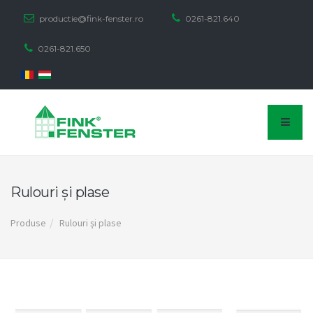
productie@fink-fenster.ro
0261-821.640
0261-821.650
Rulouri şi plase
Produse
Rulouri şi plase