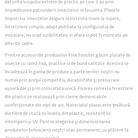
datorita scopului extrem de practic pe care il au prin
impiedicarea patrunderii insectelor in locuinta. Plasele
impotriva insectelor asigura rezistenta mare la rupere,
întretinere simpla, adaptabilitate la configuratia de
instalare, nu scad vizibilitatea in afara si pot fi montate pe
diferite cadre.
Printre accesoriile produselor Fink Fenster găsim plasele de
insecte cu ramă fixă, practice si de bună calitate. Acestea se
încadrează în gama de produse a partenerilor noştri nu
numai prin preţul competitiv, durabilitate şi prelucrare
uşoară dar şi prin coloratura unică. Fixarea ramei la ferestrele
din plastic se realizează prin cleme demontabile
confecţionate din oţel de arc. Materialul plasei este ţesătură
din fibre de sticlă cu înveliş din plastic, rezistent la
intemperii şi UV. Pentru alegerea şi dimensionarea
produselor tehnicienii noştri stau permanent, cu plăcere la
dispoziţia Dumneavoastră.