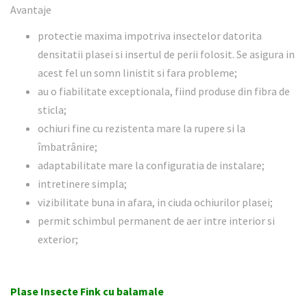
Avantaje
protectie maxima impotriva insectelor datorita
densitatii plasei si insertul de perii folosit. Se asigura in
acest fel un somn linistit si fara probleme;
au o fiabilitate exceptionala, fiind produse din fibra de
sticla;
ochiuri fine cu rezistenta mare la rupere si la
îmbatrânire;
adaptabilitate mare la configuratia de instalare;
intretinere simpla;
vizibilitate buna in afara, in ciuda ochiurilor plasei;
permit schimbul permanent de aer intre interior si
exterior;
Plase Insecte Fink cu balamale