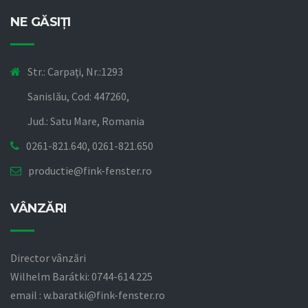
NE GĂSIŢI
Str.: Carpaţi, Nr.:1293
Sanislău, Cod: 447260,
Jud.: Satu Mare, Romania
0261-821.640, 0261-821.650
productie@fink-fenster.ro
VÂNZĂRI
Director vânzări
Wilhelm Barátki: 0744-614.225
email : w.baratki@fink-fenster.ro