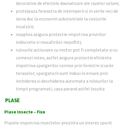
decorative de efectele daunatoare ale razelor solare;
protejeaza fereastra de intemperii si in serile reci de
iarna duc la economii substantiale la costurile
incalzirii;
noaptea asigura protectie impotriva privirilor
indiscrete si musafirilor nepoftiti;
rulourile actionate cu motor pot fi completate si cu
comenzi inteo, astfel asigura protectie eficienta
impotriva spargerilor comise prin ferestre si usile
teraselor; spargatorii sunt indusi in eroare prin
inchiderea si deschiderea automata a rulourilor la
timpii programati, casa parand astfel locuita
PLASE
Plase Insecte – Fixe
Plasele impotriva insectelor prezinta un interes sporit