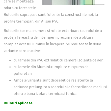
care se monteaza
odata cu ferestrele.
Rulourile suprapuse sunt folosite la constructiile noi, la
profile termopan, din Al sau PVC.
Rulourile (se mai numesc si rolete exterioare) au rolul de a
proteja fereastra de intemperii precum si de a obtura
complet accesul luminiii în încapere. Se realizeaza în doua
variante constructive:
cu lamele din PVC extrudat cu camera izolanta de aer;
cu lamele din Aluminiu umplute cu spuma de
poliuretan.
Ambele variante sunt deosebit de rezistente la
actiunea prelungita a soarelui si a factorilor de mediu si
ofera o buna izolare termica si fonica
Rulouri Aplicate